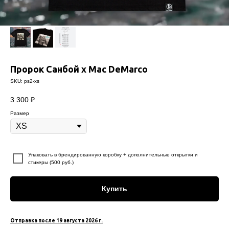
Пророк Санбой х Mac DeMarco
SKU:
ps2-xs
3 300
₽
Размер
⠀
Упаковать в брендированную коробку + дополнительные открытки и
стикеры (500 руб.)
Купить
Отправка после 19 августа 2026 г.