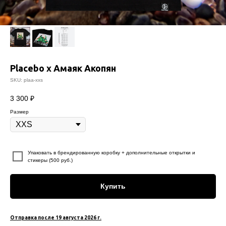
Placebo x Амаяк Акопян
SKU:
plaa-xxs
3 300
₽
Размер
⠀
Упаковать в брендированную коробку + дополнительные открытки и
стикеры (500 руб.)
Купить
Отправка после 19 августа 2026 г.