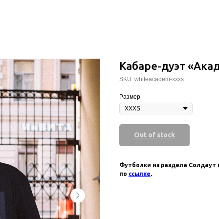
Кабаре-дуэт «Акад
SKU:
whiteacadem-xxxs
Размер
Out of stock
Футболки из раздела Солдаут 
по
ссылке
.