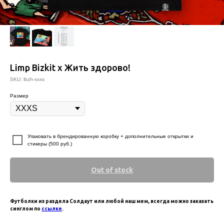
Limp Bizkit x Жить здорово!
SKU:
lbzh-xxxs
Размер
⠀
Упаковать в брендированную коробку + дополнительные открытки и
стикеры (500 руб.)
Out of stock
Футболки из раздела Солдаут или любой наш мем, всегда можно заказать
синглом по
ссылке
.