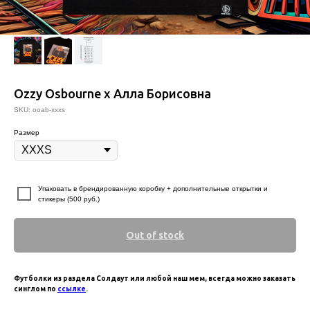
Ozzy Osbourne х Алла Борисовна
SKU:
ooab-xxxs
Размер
⠀
Упаковать в брендированную коробку + дополнительные открытки и
стикеры (500 руб.)
Out of stock
Футболки из раздела Солдаут или любой наш мем, всегда можно заказать
синглом по
ссылке
.