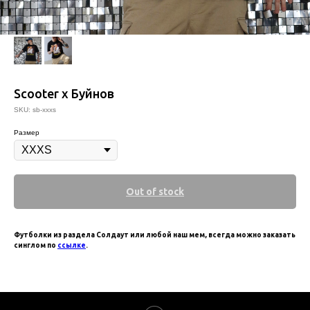
Scooter x Буйнов
SKU:
sb-xxxs
Размер
Out of stock
Футболки из раздела Солдаут или любой наш мем, всегда можно заказать
синглом по
ссылке
.