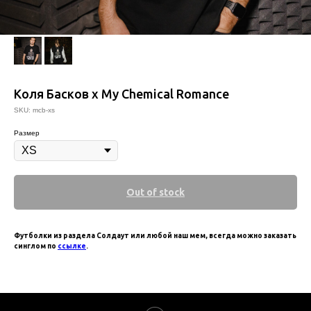
Коля Басков х My Chemical Romance
SKU:
mcb-xs
Размер
Out of stock
Футболки из раздела Солдаут или любой наш мем, всегда можно заказать
синглом по
ссылке
.