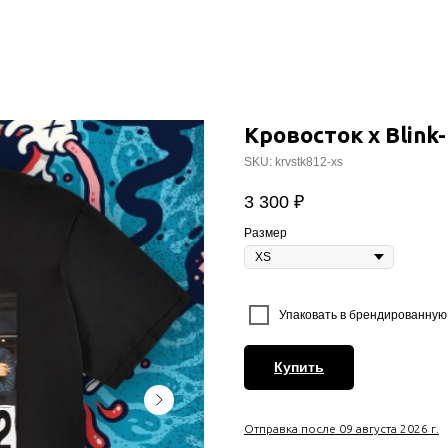
Кровосток х Blink
SKU:
krvstk812-xs
3 300
₽
Размер
⠀
Упаковать в брендированную 
Купить
Отправка после 09 августа 2026 г.