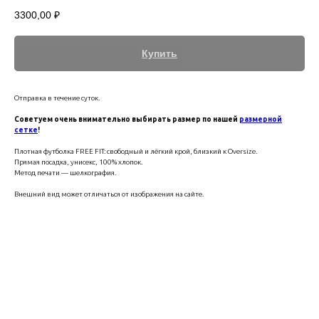
3300,00
₽
Купить
Отправка в течение суток.
Советуем очень внимательно выбирать размер по нашей
размерной
сетке
!
Плотная футболка FREE FIT: свободный и лёгкий крой, близкий к Oversize.
Прямая посадка, унисекс, 100% хлопок.
Метод печати — шелкография.
Внешний вид может отличаться от изображения на сайте.