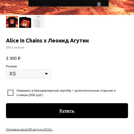
Alice In Chains x Леонид Агутин
SKU:
aicla-xs
3 300
₽
Размер
⠀
Упаковать в брендированную коробку + дополнительные открытки и
стикеры (500 руб.)
Купить
Отправка после 09 августа 2026 г.