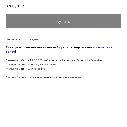
3300,00
₽
Купить
Отправка в течение суток.
Советуем очень внимательно выбирать размер по нашей
размерной
сетке
!
Плотная футболка FREE FIT: свободный и лёгкий крой, близкий к Oversize.
Прямая посадка, унисекс, 100% хлопок.
Метод печати — шелкография.
Внешний вид может отличаться от изображения на сайте.