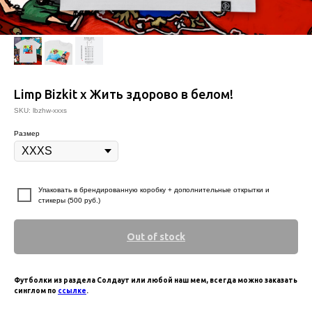
Limp Bizkit x Жить здорово в белом!
SKU:
lbzhw-xxxs
Размер
⠀
Упаковать в брендированную коробку + дополнительные открытки и
стикеры (500 руб.)
Out of stock
Футболки из раздела Солдаут или любой наш мем, всегда можно заказать
синглом по
ссылке
.