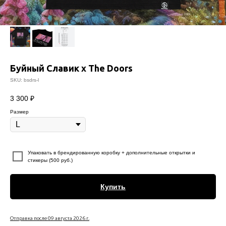
Буйный Славик х The Doors
SKU:
bsdrs-l
3 300
₽
Размер
⠀
Упаковать в брендированную коробку + дополнительные открытки и
стикеры (500 руб.)
Купить
Отправка после 09 августа 2026 г.