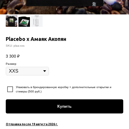
Placebo x Амаяк Акопян
SKU:
plaa-xxs
3 300
₽
Размер
⠀
Упаковать в брендированную коробку + дополнительные открытки и
стикеры (500 руб.)
Купить
Отправка после 19 августа 2026 г.