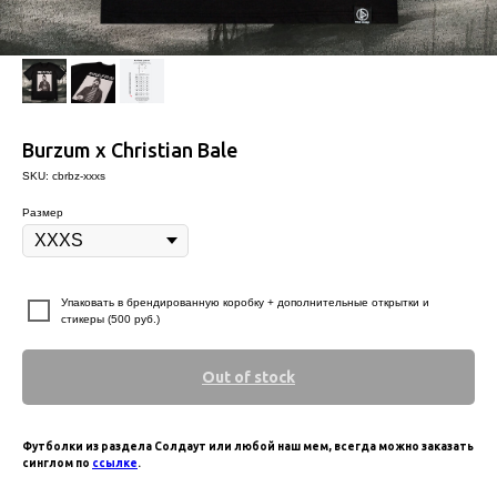
Burzum x Christian Bale
SKU:
cbrbz-xxxs
Размер
⠀
Упаковать в брендированную коробку + дополнительные открытки и
стикеры (500 руб.)
Out of stock
Футболки из раздела Солдаут или любой наш мем, всегда можно заказать
синглом по
ссылке
.