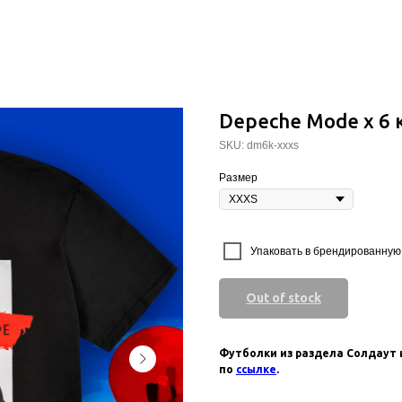
Depeche Mode x 6 
SKU:
dm6k-xxxs
Размер
⠀
Упаковать в брендированную 
Out of stock
Футболки из раздела Солдаут 
по
ссылке
.