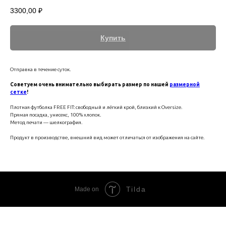
3300,00
₽
Купить
Отправка в течение суток.
Советуем очень внимательно выбирать размер по нашей
размерной
сетке
!
Плотная футболка FREE FIT: свободный и лёгкий крой, близкий к Oversize.
Прямая посадка, унисекс, 100% хлопок.
Метод печати — шелкография.
Продукт в производстве, внешний вид может отличаться от изображения на сайте.
Tilda
Made on